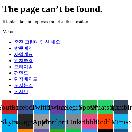
The page can’t be found.
It looks like nothing was found at this location.
Menu
죽전 그란데 맨션 네오
방문예약
사업개요
입지환경
프리미엄
평면도
단지배치도
오시는길
게시판
Youtube
Facebook
Twitter
Twitch
Telegram
Spotify
Whatsapp
Tumblr
Skype
Instagram
Apple
Wordpress
Link
Dribbble
Reddit
Vimeo